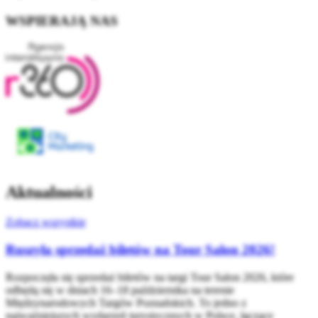
WSPIERAJĄ NAS
Aktualności
Zobacz wszystkie
Ruszyła sprzedaż biletów na Tour Salon 2026!
Rozpoczęła się sprzedaż biletów na targi Tour Salon 2026, które
odbędą się w dniach 16–18 października na terenie
Międzynarodowych Targów Poznańskich. To jedno z
najważniejszych wydarzeń turystycznych w Polsce, łączące