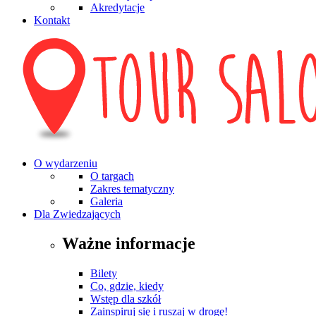
Akredytacje
Kontakt
O wydarzeniu
O targach
Zakres tematyczny
Galeria
Dla Zwiedzających
Ważne informacje
Bilety
Co, gdzie, kiedy
Wstęp dla szkół
Zainspiruj się i ruszaj w drogę!