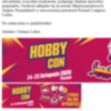
odwiedzimy wszystkie kontynenty, podążając śladami opowieści
pasjonatów. Festiwal odbędzie się na terenie Międzynarodowych
Targów Poznańskich w nowoczesnej przestrzeń Poznań Congress
Center.
Do zobaczenia w październiku!
Jaśmina i Tomasz Labus