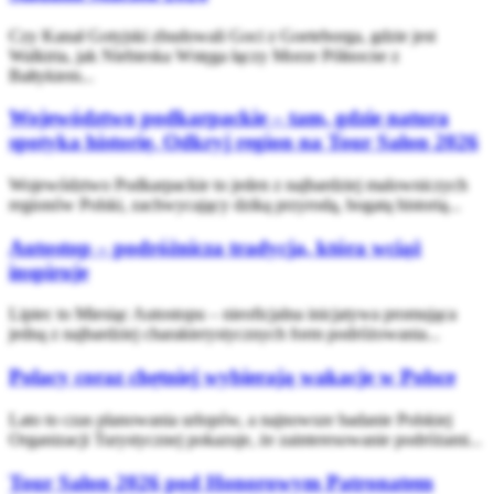
Czy Kanał Gotyjski zbudowali Goci z Goeteborga, gdzie jest
Walkiria, jak Niebieska Wstęga łączy Morze Północne z
Bałtykiem...
Województwo podkarpackie – tam, gdzie natura
spotyka historię. Odkryj region na Tour Salon 2026
Województwo Podkarpackie to jeden z najbardziej malowniczych
regionów Polski, zachwycający dziką przyrodą, bogatą historią...
Autostop – podróżnicza tradycja, która wciąż
inspiruje
Lipiec to Miesiąc Autostopu – nieoficjalna inicjatywa promująca
jedną z najbardziej charakterystycznych form podróżowania...
Polacy coraz chętniej wybierają wakacje w Polsce
Lato to czas planowania urlopów, a najnowsze badanie Polskiej
Organizacji Turystycznej pokazuje, że zainteresowanie podróżami...
Tour Salon 2026 pod Honorowym Patronatem