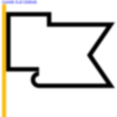
Google
iCal
Outlook