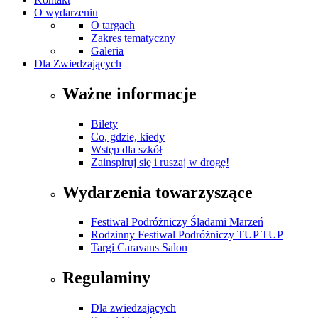
O wydarzeniu
O targach
Zakres tematyczny
Galeria
Dla Zwiedzających
Ważne informacje
Bilety
Co, gdzie, kiedy
Wstęp dla szkół
Zainspiruj się i ruszaj w drogę!
Wydarzenia towarzyszące
Festiwal Podróżniczy Śladami Marzeń
Rodzinny Festiwal Podróżniczy TUP TUP
Targi Caravans Salon
Regulaminy
Dla zwiedzających