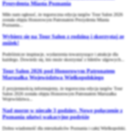
Prezydenta Miasta Poznania
Miło nam ogłosoć, że tegoroczna edycja targów Tour Salon 2026
została objęta Honorowym Patronatem Prezydenta Miasta
Poznania...
Wybierz się na Tour Salon z rodziną i skorzystaj ze
zniżek!
Podróżnicze inspiracje, wydarzenia towarzyszące i atrakcje dla
każdego. Dowiedz się, kto może skorzystać z biletów ulgowych...
Tour Salon 2026 pod Honorowym Patronatem
Marszałka Województwa Wielkopolskiego
Z przyjemnością informujemy, że tegoroczna edycja targów Tour
Salon 2026 została objęta Honorowym Patronatem Marszałka
Województwa...
Nad morze w niecałe 3 godziny. Nowe połączenie z
Poznania ułatwi wakacyjne podróże
Dobra wiadomość dla mieszkańców Poznania i całej Wielkopolski.