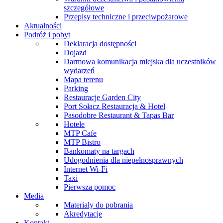
szczegółowe
Przepisy techniczne i przeciwpożarowe
Aktualności
Podróż i pobyt
Deklaracja dostępności
Dojazd
Darmowa komunikacja miejska dla uczestników
wydarzeń
Mapa terenu
Parking
Restauracje Garden City
Port Sołacz Restauracja & Hotel
Pasodobre Restaurant & Tapas Bar
Hotele
MTP Cafe
MTP Bistro
Bankomaty na targach
Udogodnienia dla niepełnosprawnych
Internet Wi-Fi
Taxi
Pierwsza pomoc
Media
Materiały do pobrania
Akredytacje
Kontakt