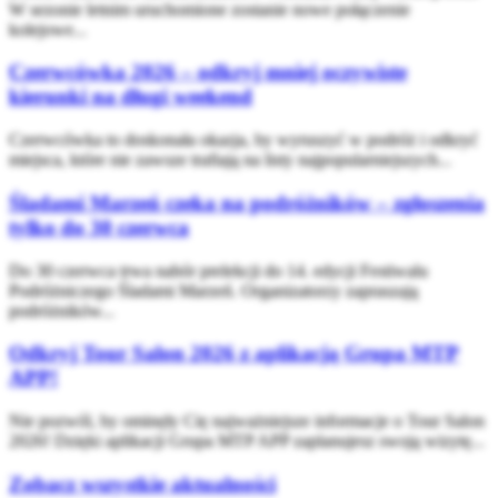
W sezonie letnim uruchomione zostanie nowe połączenie
kolejowe...
Czerwcówka 2026 – odkryj mniej oczywiste
kierunki na długi weekend
Czerwcówka to doskonała okazja, by wyruszyć w podróż i odkryć
miejsca, które nie zawsze trafiają na listy najpopularniejszych...
Śladami Marzeń czeka na podróżników – zgłoszenia
tylko do 30 czerwca
Do 30 czerwca trwa nabór prelekcji do 14. edycji Festiwalu
Podróżniczego Śladami Marzeń. Organizatorzy zapraszają
podróżników...
Odkryj Tour Salon 2026 z aplikacją Grupa MTP
APP!
Nie pozwól, by ominęły Cię najważniejsze informacje o Tour Salon
2026! Dzięki aplikacji Grupa MTP APP zaplanujesz swoją wizytę...
Zobacz wszystkie aktualności