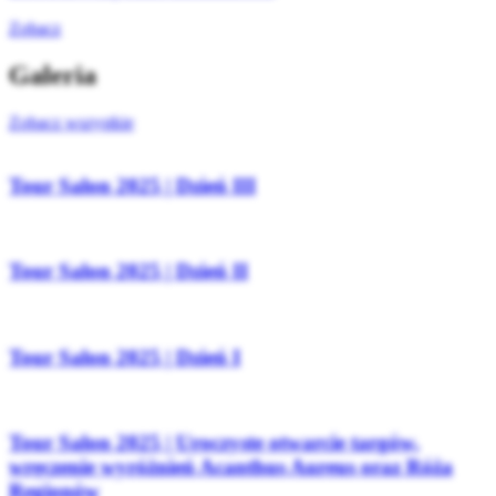
Zobacz
Galeria
Zobacz wszystkie
Tour Salon 2025 | Dzień III
Tour Salon 2025 | Dzień II
Tour Salon 2025 | Dzień I
Tour Salon 2025 | Uroczyste otwarcie targów,
wręczenie wyróżnień Acanthus Aureus oraz Róża
Regionów