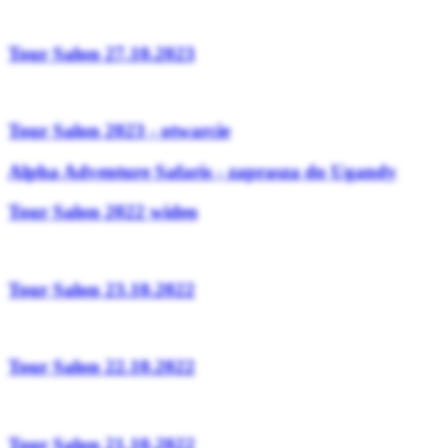
Tour Salon 27.10.2023
Tour Salon 2023 - otwarcie
Alpha Adventure Safaris - zaprasza do Ugandy
Tour Salon 2022 wideo
Tour Salon 23.10.2022
Tour Salon 22.10.2022
Tour Salon 21.10.2022