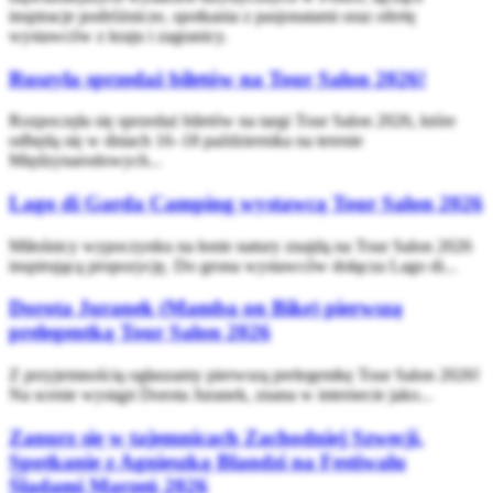
inspiracje podróżnicze, spotkania z pasjonatami oraz ofertę
wystawców z kraju i zagranicy.
Ruszyła sprzedaż biletów na Tour Salon 2026!
Rozpoczęła się sprzedaż biletów na targi Tour Salon 2026, które
odbędą się w dniach 16–18 października na terenie
Międzynarodowych...
Lago di Garda Camping wystawcą Tour Salon 2026
Miłośnicy wypoczynku na łonie natury znajdą na Tour Salon 2026
inspirującą propozycję. Do grona wystawców dołącza Lago di...
Dorota Juranek (Mamba on Bike) pierwszą
prelegentką Tour Salon 2026
Z przyjemnością ogłaszamy pierwszą prelegentkę Tour Salon 2026!
Na scenie wystąpi Dorota Juranek, znana w internecie jako...
Zanurz się w tajemnicach Zachodniej Szwecji.
Spotkanie z Agnieszką Blandzi na Festiwalu
Śladami Marzeń 2026