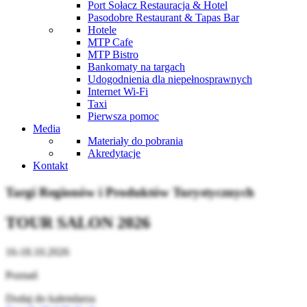
Port Sołacz Restauracja & Hotel
Pasodobre Restaurant & Tapas Bar
Hotele
MTP Cafe
MTP Bistro
Bankomaty na targach
Udogodnienia dla niepełnosprawnych
Internet Wi-Fi
Taxi
Pierwsza pomoc
Media
Materiały do pobrania
Akredytacje
Kontakt
Targi Regionów i Produktów Turystycznych
TOUR SALON 2026
16-18.10.2026
Poznań
Dodaj do kalendarza