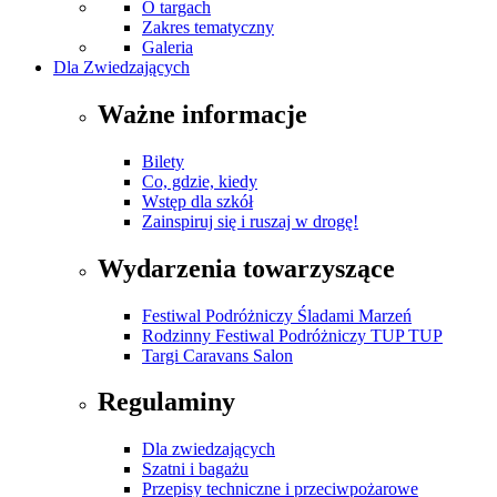
O targach
Zakres tematyczny
Galeria
Dla Zwiedzających
Ważne informacje
Bilety
Co, gdzie, kiedy
Wstęp dla szkół
Zainspiruj się i ruszaj w drogę!
Wydarzenia towarzyszące
Festiwal Podróżniczy Śladami Marzeń
Rodzinny Festiwal Podróżniczy TUP TUP
Targi Caravans Salon
Regulaminy
Dla zwiedzających
Szatni i bagażu
Przepisy techniczne i przeciwpożarowe