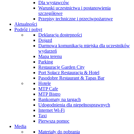
Dla wystawców
Warunki uczestnictwa i postanowienia
szczegółowe
Przepisy techniczne i przeciwpożarowe
Aktualności
Podróż i pobyt
Deklaracja dostępności
Dojazd
Darmowa komunikacja miejska dla uczestników
wydarzeń
Mapa terenu
Parking
Restauracje Garden City
Port Sołacz Restauracja & Hotel
Pasodobre Restaurant & Tapas Bar
Hotele
MTP Cafe
MTP Bistro
Bankomaty na targach
Udogodnienia dla niepełnosprawnych
Internet Wi-Fi
Taxi
Pierwsza pomoc
Media
Materiały do pobrania