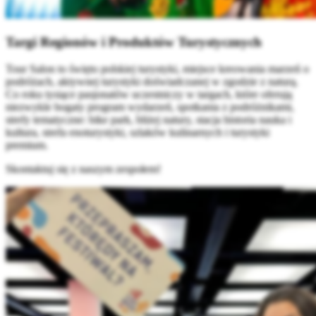
Targi Regionów i Produktów Turystycznych
Tour Salon to święto polskiej turystyki, miejsce kreowania marzeń o
podróżach, aktywnej turystyki doświadczanej w zgodzie z naturą.
Co roku tysiące pasjonatów uczestniczy w targach, które oferują
niezwykle bogaty program wydarzeń, spotkania z podróżnikami,
strefy tematyczne: bike park, bliżej natury, stacja historia nauka i
kultura, strefa enoturystyki, szlaków kulinarnych i turystyki
premium.
Skontaktuj się z naszym zespołem!