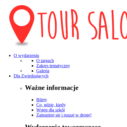
O wydarzeniu
O targach
Zakres tematyczny
Galeria
Dla Zwiedzających
Ważne informacje
Bilety
Co, gdzie, kiedy
Wstęp dla szkół
Zainspiruj się i ruszaj w drogę!