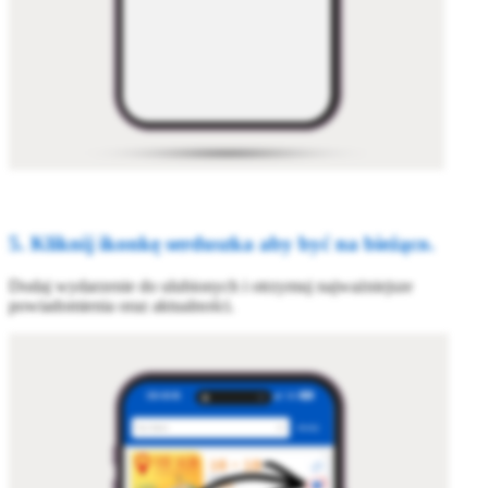
5. Kliknij ikonkę serduszka aby być na bieżąco.
Dodaj wydarzenie do ulubionych i otrzymuj najważniejsze
powiadomienia oraz aktualności.