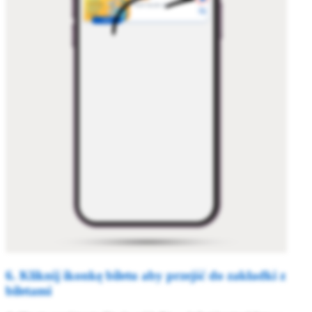
6. Kliknij ikonkę biletu aby przejść do zakładki z
biletami