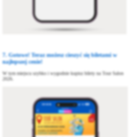
7. Gotowe! Teraz możesz cieszyć się biletami w
najlepszej cenie!
W tym miejscu szybko i wygodnie kupisz bilety na Tour Salon
2026.