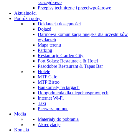
szczegółowe
Przepisy techniczne i przeciwpożarowe
Aktualności
Podróż i pobyt
Deklaracja dostępności
Dojazd
Darmowa komunikacja miejska dla uczestników
wydarzeń
Mapa terenu
Parking
Restauracje Garden City
Port Sołacz Restauracja & Hotel
Pasodobre Restaurant & Tapas Bar
Hotele
MTP Cafe
MTP Bistro
Bankomaty na targach
Udogodnienia dla niepełnosprawnych
Internet Wi-Fi
Taxi
Pierwsza pomoc
Media
Materiały do pobrania
Akredytacje
Kontakt