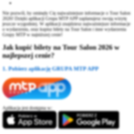
Nie pozwól, by ominęły Cię najważniejsze informacje o Tour Salon
2026! Dzięki aplikacji Grupa MTP APP zaplanujesz swoją wizytę
jeszcze wygodniej. W aplikacji znajdziesz najważniejsze informacje
o wydarzeniu, oraz kupisz bilety na Tour Salon i inne wydarzenia
Grupy MTP w najniższej cenie!
Jak kupić bilety na Tour Salon 2026 w
najlepszej cenie?
1. Pobierz aplikację GRUPA MTP APP
Aplikacja jest dostępna w: