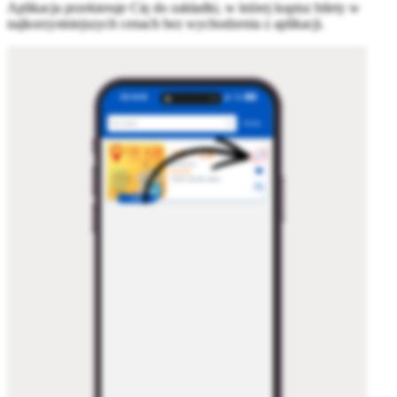
Aplikacja przekieruje Cię do zakładki, w której kupisz bilety w
najkorzystniejszych cenach bez wychodzenia z aplikacji.