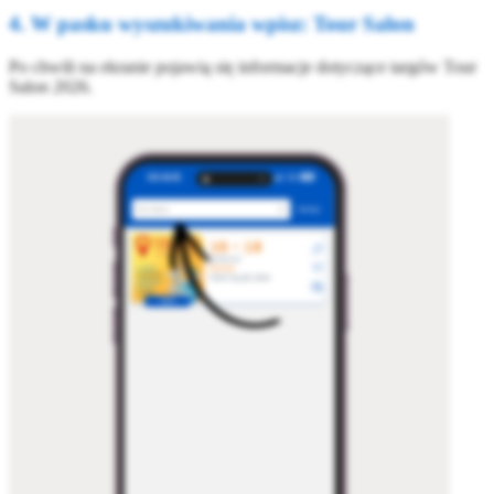
4. W pasku wyszukiwania wpisz: Tour Salon
Po chwili na ekranie pojawią się informacje dotyczące targów Tour
Salon 2026.