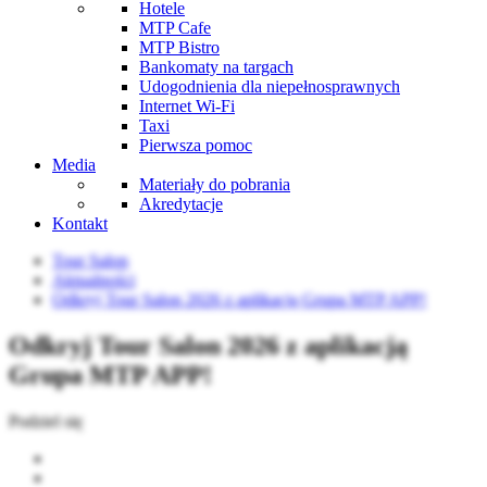
Hotele
MTP Cafe
MTP Bistro
Bankomaty na targach
Udogodnienia dla niepełnosprawnych
Internet Wi-Fi
Taxi
Pierwsza pomoc
Media
Materiały do pobrania
Akredytacje
Kontakt
Tour Salon
Aktualności
Odkryj Tour Salon 2026 z aplikacją Grupa MTP APP!
Odkryj Tour Salon 2026 z aplikacją
Grupa MTP APP!
Podziel się