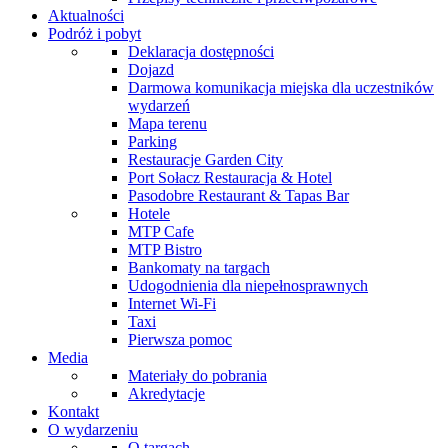
Aktualności
Podróż i pobyt
Deklaracja dostępności
Dojazd
Darmowa komunikacja miejska dla uczestników
wydarzeń
Mapa terenu
Parking
Restauracje Garden City
Port Sołacz Restauracja & Hotel
Pasodobre Restaurant & Tapas Bar
Hotele
MTP Cafe
MTP Bistro
Bankomaty na targach
Udogodnienia dla niepełnosprawnych
Internet Wi-Fi
Taxi
Pierwsza pomoc
Media
Materiały do pobrania
Akredytacje
Kontakt
O wydarzeniu
O targach