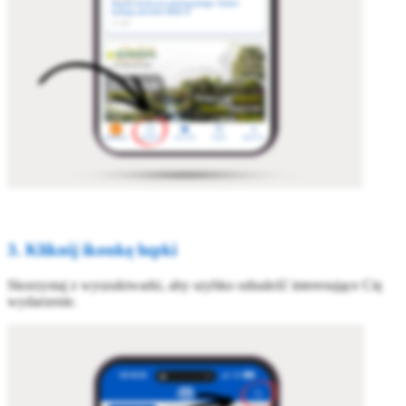
3. Kliknij ikonkę lupki
Skorzystaj z wyszukiwarki, aby szybko odnaleźć interesujące Cię
wydarzenie.