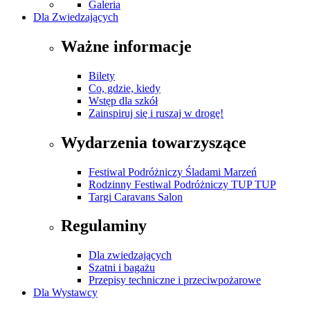
Galeria
Dla Zwiedzających
Ważne informacje
Bilety
Co, gdzie, kiedy
Wstęp dla szkół
Zainspiruj się i ruszaj w drogę!
Wydarzenia towarzyszące
Festiwal Podróżniczy Śladami Marzeń
Rodzinny Festiwal Podróżniczy TUP TUP
Targi Caravans Salon
Regulaminy
Dla zwiedzających
Szatni i bagażu
Przepisy techniczne i przeciwpożarowe
Dla Wystawcy