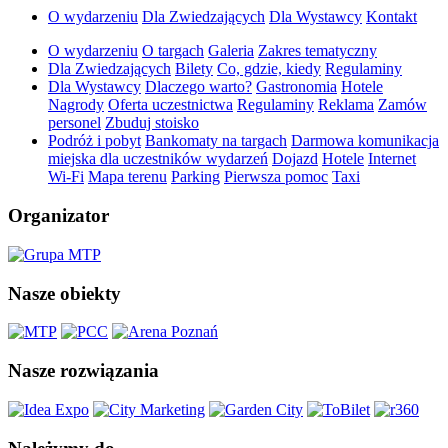
O wydarzeniu
Dla Zwiedzających
Dla Wystawcy
Kontakt
O wydarzeniu
O targach
Galeria
Zakres tematyczny
Dla Zwiedzających
Bilety
Co, gdzie, kiedy
Regulaminy
Dla Wystawcy
Dlaczego warto?
Gastronomia
Hotele
Nagrody
Oferta uczestnictwa
Regulaminy
Reklama
Zamów
personel
Zbuduj stoisko
Podróż i pobyt
Bankomaty na targach
Darmowa komunikacja
miejska dla uczestników wydarzeń
Dojazd
Hotele
Internet
Wi-Fi
Mapa terenu
Parking
Pierwsza pomoc
Taxi
Organizator
Nasze obiekty
Nasze rozwiązania