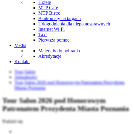
Hotele
MTP Cafe
MTP Bistro
Bankomaty na targach
Udogodnienia dla niepełnosprawnych
Internet Wi-Fi
Taxi
Pierwsza pomoc
Media
Materiały do pobrania
Akredytacje
Kontakt
Tour Salon
Aktualności
Tour Salon 2026 pod Honorowym Patronatem Prezydenta
Miasta Poznania
Tour Salon 2026 pod Honorowym
Patronatem Prezydenta Miasta Poznania
Podziel się