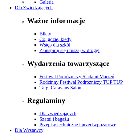
Galeria
Dla Zwiedzających
Ważne informacje
Bilety
Co, gdzie, kiedy
Wstęp dla szkół
Zainspiruj się i ruszaj w drogę!
Wydarzenia towarzyszące
Festiwal Podróżniczy Śladami Marzeń
Rodzinny Festiwal Podróżniczy TUP TUP
Targi Caravans Salon
Regulaminy
Dla zwiedzających
Szatni i bagażu
Przepisy techniczne i przeciwpożarowe
Dla Wystawcy