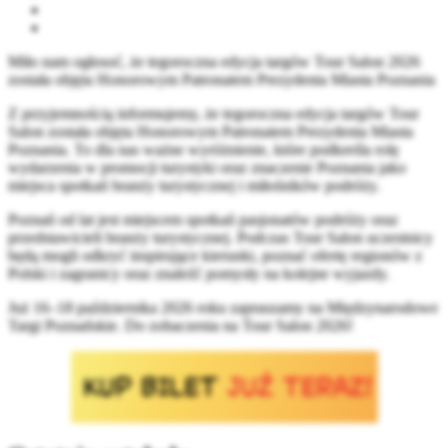
Miło nam ogłosoć, że tegoroczna edycja targów Tour Salon 2026
została objęta Honorowym Patronatem Prezydenta Miasta Poznania
Z przyjemnością informujemy, że tegoroczna edycja targów Tour
Salon została objęta Honorowym Patronatem Prezydenta Miasta
Poznania. To dla nas ważne wyróżnienie, które podkreśla rolę
wydarzenia w promocji turystyki oraz znaczenie Poznania jako
miejsca spotkań branży turystycznej i miłośników podróży.
Poznań od lat jest miejscem spotkań pasjonatów podróży oraz
przedstawicieli branży turystycznej. Podczas Tour Salon uczestnicy
będą mogli odkryć inspirujące kierunki, poznać ofertę regionów z
Polski i zagranicy oraz znaleźć pomysły na kolejne wyjazdy.
Już 16–18 października 2026 roku zapraszamy na Międzynarodowe
Targi Poznańskie. Do zobaczenia na Tour Salon 2026!