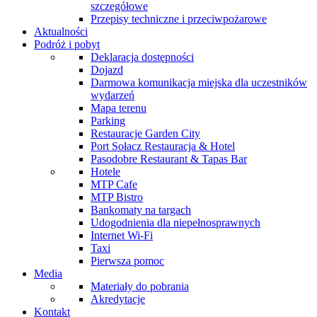
szczegółowe
Przepisy techniczne i przeciwpożarowe
Aktualności
Podróż i pobyt
Deklaracja dostępności
Dojazd
Darmowa komunikacja miejska dla uczestników
wydarzeń
Mapa terenu
Parking
Restauracje Garden City
Port Sołacz Restauracja & Hotel
Pasodobre Restaurant & Tapas Bar
Hotele
MTP Cafe
MTP Bistro
Bankomaty na targach
Udogodnienia dla niepełnosprawnych
Internet Wi-Fi
Taxi
Pierwsza pomoc
Media
Materiały do pobrania
Akredytacje
Kontakt