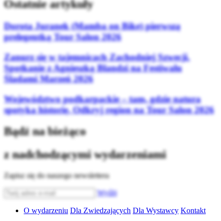
Ostatnie artykuły
Dorota Juranek (Mamba on Bike) pierwszą
prelegentką Tour Salon 2026
Zanurz się w tajemnicach Zachodniej Szwecji.
Spotkanie z Agnieszką Blandzi na Festiwalu
Śladami Marzeń 2026
Województwo podkarpackie – tam, gdzie natura
spotyka historię. Odkryj region na Tour Salon 2026
Bądź na bieżąco
z nadchodzącymi wydarzeniami
Zapisz się do naszego newslettera
Wyślij
O wydarzeniu
Dla Zwiedzających
Dla Wystawcy
Kontakt