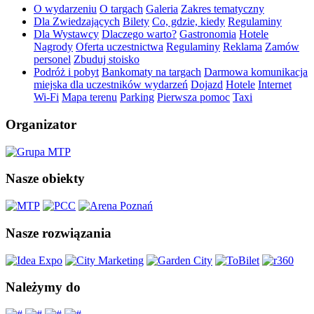
O wydarzeniu
O targach
Galeria
Zakres tematyczny
Dla Zwiedzających
Bilety
Co, gdzie, kiedy
Regulaminy
Dla Wystawcy
Dlaczego warto?
Gastronomia
Hotele
Nagrody
Oferta uczestnictwa
Regulaminy
Reklama
Zamów
personel
Zbuduj stoisko
Podróż i pobyt
Bankomaty na targach
Darmowa komunikacja
miejska dla uczestników wydarzeń
Dojazd
Hotele
Internet
Wi-Fi
Mapa terenu
Parking
Pierwsza pomoc
Taxi
Organizator
Nasze obiekty
Nasze rozwiązania
Należymy do