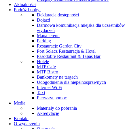
Aktualności
Podróż i pobyt
Deklaracja dostępności
Dojazd
Darmowa komunikacja miejska dla uczestników
wydarzeń
Mapa terenu
Parking
Restauracje Garden City
Port Sołacz Restauracja & Hotel
Pasodobre Restaurant & Tapas Bar
Hotele
MTP Cafe
MTP Bistro
Bankomaty na targach
Udogodnienia dla niepełnosprawnych
Internet Wi-Fi
Taxi
Pierwsza pomoc
Media
Materiały do pobrania
Akredytacje
Kontakt
O wydarzeniu
O targach