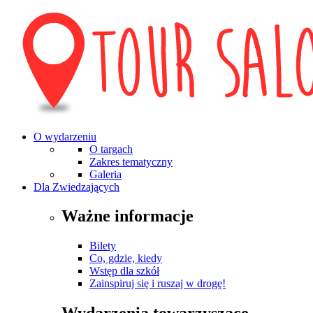
O wydarzeniu
O targach
Zakres tematyczny
Galeria
Dla Zwiedzających
Ważne informacje
Bilety
Co, gdzie, kiedy
Wstęp dla szkół
Zainspiruj się i ruszaj w drogę!