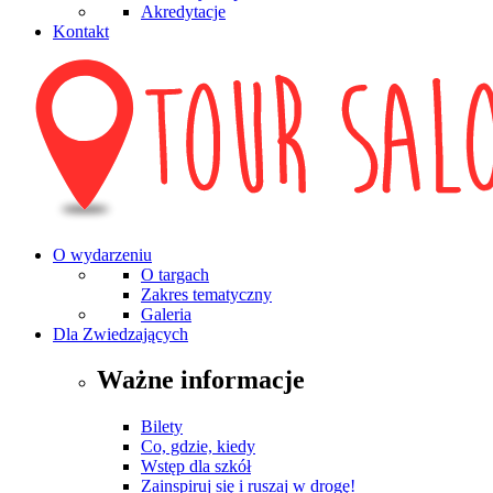
Akredytacje
Kontakt
O wydarzeniu
O targach
Zakres tematyczny
Galeria
Dla Zwiedzających
Ważne informacje
Bilety
Co, gdzie, kiedy
Wstęp dla szkół
Zainspiruj się i ruszaj w drogę!