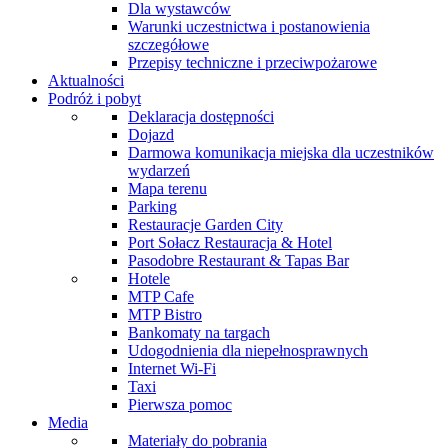
Dla wystawców
Warunki uczestnictwa i postanowienia
szczegółowe
Przepisy techniczne i przeciwpożarowe
Aktualności
Podróż i pobyt
Deklaracja dostępności
Dojazd
Darmowa komunikacja miejska dla uczestników
wydarzeń
Mapa terenu
Parking
Restauracje Garden City
Port Sołacz Restauracja & Hotel
Pasodobre Restaurant & Tapas Bar
Hotele
MTP Cafe
MTP Bistro
Bankomaty na targach
Udogodnienia dla niepełnosprawnych
Internet Wi-Fi
Taxi
Pierwsza pomoc
Media
Materiały do pobrania