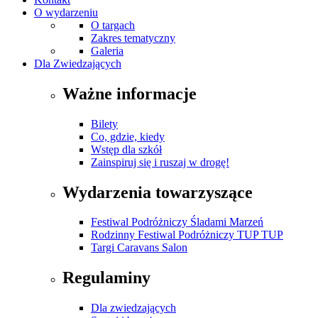
O wydarzeniu
O targach
Zakres tematyczny
Galeria
Dla Zwiedzających
Ważne informacje
Bilety
Co, gdzie, kiedy
Wstęp dla szkół
Zainspiruj się i ruszaj w drogę!
Wydarzenia towarzyszące
Festiwal Podróżniczy Śladami Marzeń
Rodzinny Festiwal Podróżniczy TUP TUP
Targi Caravans Salon
Regulaminy
Dla zwiedzających