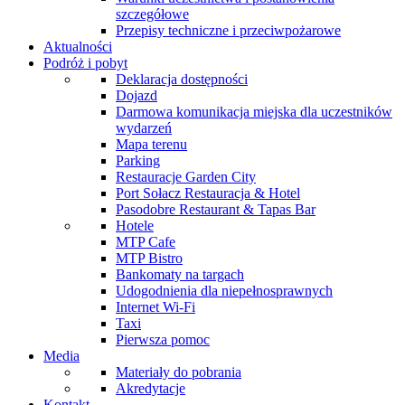
szczegółowe
Przepisy techniczne i przeciwpożarowe
Aktualności
Podróż i pobyt
Deklaracja dostępności
Dojazd
Darmowa komunikacja miejska dla uczestników
wydarzeń
Mapa terenu
Parking
Restauracje Garden City
Port Sołacz Restauracja & Hotel
Pasodobre Restaurant & Tapas Bar
Hotele
MTP Cafe
MTP Bistro
Bankomaty na targach
Udogodnienia dla niepełnosprawnych
Internet Wi-Fi
Taxi
Pierwsza pomoc
Media
Materiały do pobrania
Akredytacje
Kontakt