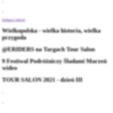
Zobacz więcej
Wielkopolska - wielka historia, wielka
przygoda
@ERIDERS na Targach Tour Salon
9 Festiwal Podróżniczy Śladami Marzeń
wideo
TOUR SALON 2021 - dzień III