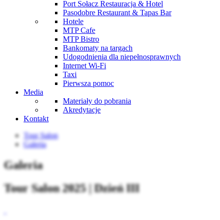
Port Sołacz Restauracja & Hotel
Pasodobre Restaurant & Tapas Bar
Hotele
MTP Cafe
MTP Bistro
Bankomaty na targach
Udogodnienia dla niepełnosprawnych
Internet Wi-Fi
Taxi
Pierwsza pomoc
Media
Materiały do pobrania
Akredytacje
Kontakt
Tour Salon
Galeria
Galeria
Tour Salon 2025 | Dzień III