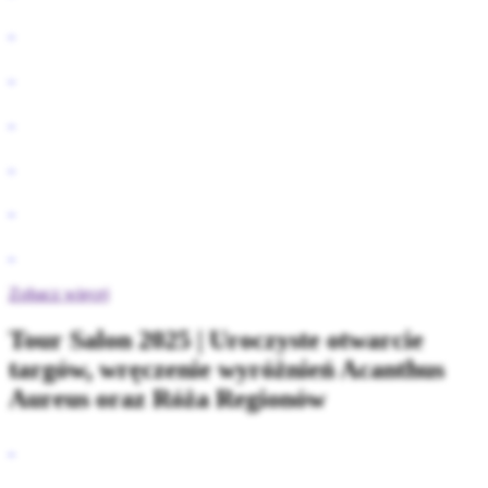
Zobacz więcej
Tour Salon 2025 | Uroczyste otwarcie
targów, wręczenie wyróżnień Acanthus
Aureus oraz Róża Regionów