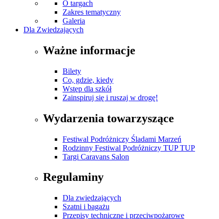
O targach
Zakres tematyczny
Galeria
Dla Zwiedzających
Ważne informacje
Bilety
Co, gdzie, kiedy
Wstęp dla szkół
Zainspiruj się i ruszaj w drogę!
Wydarzenia towarzyszące
Festiwal Podróżniczy Śladami Marzeń
Rodzinny Festiwal Podróżniczy TUP TUP
Targi Caravans Salon
Regulaminy
Dla zwiedzających
Szatni i bagażu
Przepisy techniczne i przeciwpożarowe