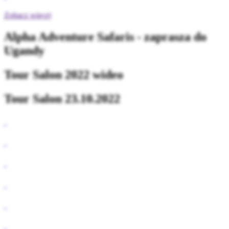
Zobacz więcej
Alpha Adventure Safaris - zaprasza do
Ugandy
Tour Salon 2022 wideo
Tour Salon 23.10.2022