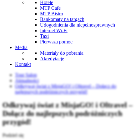
Hotele
MTP Cafe
MTP Bistro
Bankomaty na targach
Udogodnienia dla niepełnosprawnych
Internet Wi-Fi
Taxi
Pierwsza pomoc
Media
Materiały do pobrania
Akredytacje
Kontakt
Tour Salon
Aktualności
Odkrywaj świat z MisjaGO! i Oltravel – Dołącz do
najlepszych podróżniczych przygód!
Odkrywaj świat z MisjaGO! i Oltravel –
Dołącz do najlepszych podróżniczych
przygód!
Podziel się