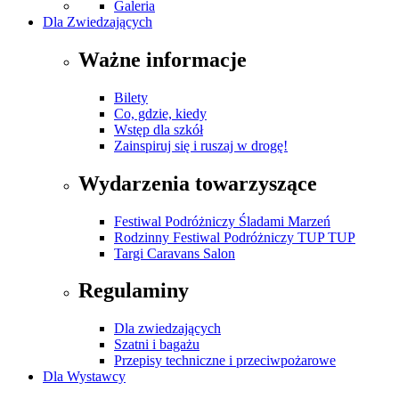
Galeria
Dla Zwiedzających
Ważne informacje
Bilety
Co, gdzie, kiedy
Wstęp dla szkół
Zainspiruj się i ruszaj w drogę!
Wydarzenia towarzyszące
Festiwal Podróżniczy Śladami Marzeń
Rodzinny Festiwal Podróżniczy TUP TUP
Targi Caravans Salon
Regulaminy
Dla zwiedzających
Szatni i bagażu
Przepisy techniczne i przeciwpożarowe
Dla Wystawcy