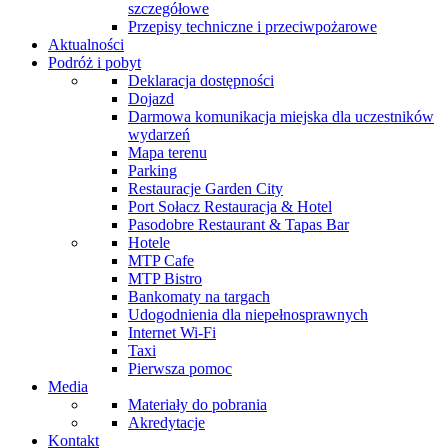
szczegółowe
Przepisy techniczne i przeciwpożarowe
Aktualności
Podróż i pobyt
Deklaracja dostępności
Dojazd
Darmowa komunikacja miejska dla uczestników
wydarzeń
Mapa terenu
Parking
Restauracje Garden City
Port Sołacz Restauracja & Hotel
Pasodobre Restaurant & Tapas Bar
Hotele
MTP Cafe
MTP Bistro
Bankomaty na targach
Udogodnienia dla niepełnosprawnych
Internet Wi-Fi
Taxi
Pierwsza pomoc
Media
Materiały do pobrania
Akredytacje
Kontakt