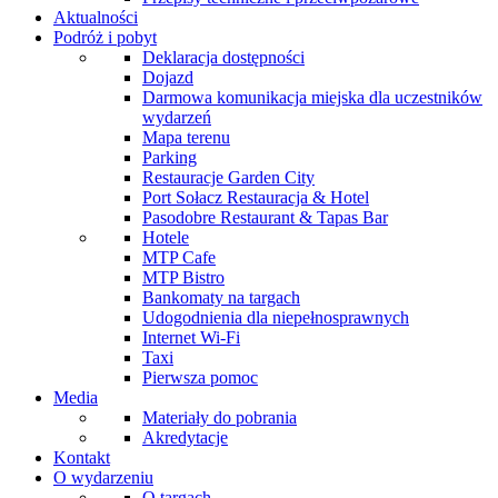
Aktualności
Podróż i pobyt
Deklaracja dostępności
Dojazd
Darmowa komunikacja miejska dla uczestników
wydarzeń
Mapa terenu
Parking
Restauracje Garden City
Port Sołacz Restauracja & Hotel
Pasodobre Restaurant & Tapas Bar
Hotele
MTP Cafe
MTP Bistro
Bankomaty na targach
Udogodnienia dla niepełnosprawnych
Internet Wi-Fi
Taxi
Pierwsza pomoc
Media
Materiały do pobrania
Akredytacje
Kontakt
O wydarzeniu
O targach