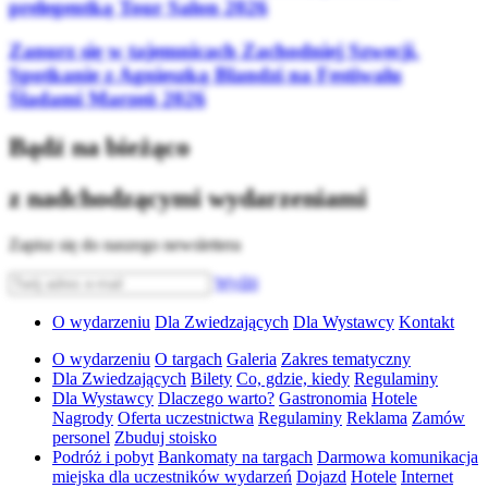
prelegentką Tour Salon 2026
Zanurz się w tajemnicach Zachodniej Szwecji.
Spotkanie z Agnieszką Blandzi na Festiwalu
Śladami Marzeń 2026
Bądź na bieżąco
z nadchodzącymi wydarzeniami
Zapisz się do naszego newslettera
Wyślij
O wydarzeniu
Dla Zwiedzających
Dla Wystawcy
Kontakt
O wydarzeniu
O targach
Galeria
Zakres tematyczny
Dla Zwiedzających
Bilety
Co, gdzie, kiedy
Regulaminy
Dla Wystawcy
Dlaczego warto?
Gastronomia
Hotele
Nagrody
Oferta uczestnictwa
Regulaminy
Reklama
Zamów
personel
Zbuduj stoisko
Podróż i pobyt
Bankomaty na targach
Darmowa komunikacja
miejska dla uczestników wydarzeń
Dojazd
Hotele
Internet