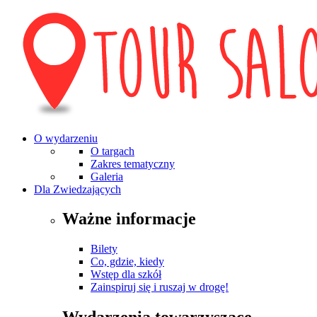
O wydarzeniu
O targach
Zakres tematyczny
Galeria
Dla Zwiedzających
Ważne informacje
Bilety
Co, gdzie, kiedy
Wstęp dla szkół
Zainspiruj się i ruszaj w drogę!