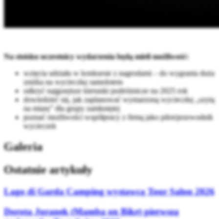
Na stoisku uczestnicy wydarzenia będą mieli możliwość:
wzięcia udziału w konkursie z nagrodami – do wygrania duża
zniżka na wycieczkę samolotem
odkryć najgorętsze kierunki podróżnicze na 2025 rok
dowiedzieć się, jak zaplanować wymarzoną wycieczkę „szytą
na miarę” dla grupy zamkniętej
poznać możliwości współpracy z firmą jako pilot/przewodnik
wycieczek
Galeria
Ostatnie artykuły
Lago di Garda Camping wystawcą Tour Salon 2026
Dorota Juranek (Mamba on Bike) pierwszą