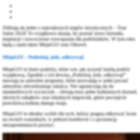
Zbliżają się jedne z największych targów turystycznych – Tour
Salon 2024! To wyjątkowa okazja, by poznać nowe kierunki,
inspiracje i nowoczesne rozwiązania dla podróżników. W tym roku
będą z nami także MisjaGO! oraz Oltravel.
MisjaGO! – Podróżuj, jedz, odkrywaj!
MisjaGO! to biuro podróży, które wie, jak uczynić każdą podróż
wyjątkową. Zgodnie z ich dewizą „Podróżuj, jedz, odkrywaj!”
stawiają na autorskie programy, które pozwalają w pełni poczuć
atmosferę odwiedzanego miejsca. Nie ograniczają się do
standardowych wycieczek – oferują trasy pełne kulinarnych doznań,
ukrytych zakątków oraz lokalnych targowisk, gdzie poczujecie
prawdziwą kulturę danego kraju.
MisjaGO! to idealny wybór dla tych, którzy pragną odkrywać świat
na swoich warunkach, w pełnym komforcie i z gwarancją
niezapomnianych przeżyć.