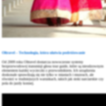
Oltravel – Technologia, która ułatwia podróżowanie
Od 2009 roku Oltravel dostarcza nowoczesne systemy
bezprzewodowej transmisji głosu tour guide, które są nieodzownym
elementem każdej wycieczki z przewodnikiem. Ich urządzenia
doskonale sprawdzają się nie tylko w miastach i muzeach, ale
również w trudniejszych warunkach, takich jak stoki narciarskie czy
pola do jazdy konnej.