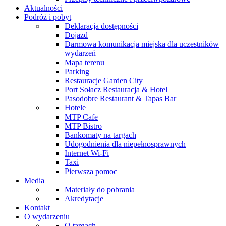
Aktualności
Podróż i pobyt
Deklaracja dostępności
Dojazd
Darmowa komunikacja miejska dla uczestników
wydarzeń
Mapa terenu
Parking
Restauracje Garden City
Port Sołacz Restauracja & Hotel
Pasodobre Restaurant & Tapas Bar
Hotele
MTP Cafe
MTP Bistro
Bankomaty na targach
Udogodnienia dla niepełnosprawnych
Internet Wi-Fi
Taxi
Pierwsza pomoc
Media
Materiały do pobrania
Akredytacje
Kontakt
O wydarzeniu
O targach