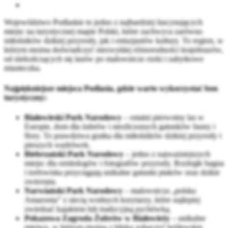
Województwo Podlaskie to jedno z najbardziej fascynujących
miejsc na turystycznej mapie Polski, które zachwyca zarówno
miłośników dzikiej przyrody, jak i entuzjastów kultury. To region, w
którym można doświadczyć niezwykłej różnorodności krajobrazów,
od niekończących się lasów po malownicze rzeki i zabytkowe
miasteczka.
Najpiękniejsze miejsca Podlasia, gdzie warto wykorzystać bon
turystyczny:
Białowieski Park Narodowy
– ostatni pierwotny las w
Europie, dom dla żubrów i niezliczonych gatunków fauny i
flory. To prawdziwa gratka dla miłośników dzikiej przyrody i
pieszych wędrówek.
Biebrzański Park Narodowy
– jedno z najważniejszych
miejsc dla ornitologów i fotografów przyrody. Rozległe bagna
i torfowiska przyciągają unikalne gatunki ptaków oraz dzikie
zwierzęta.
Narwiański Park Narodowy
– malownicza „polska
Amazonia” z siecią wodnych korytarzy, które najlepiej
zwiedzać kajakiem lub tradycyjną pychówką.
Pokazowa Zagroda Żubrów w Białowieży
– unikalne
miejsce, w którym można z bliska zobaczyć królewskie