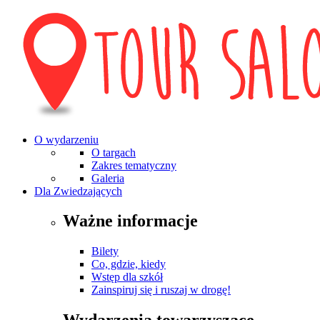
O wydarzeniu
O targach
Zakres tematyczny
Galeria
Dla Zwiedzających
Ważne informacje
Bilety
Co, gdzie, kiedy
Wstęp dla szkół
Zainspiruj się i ruszaj w drogę!