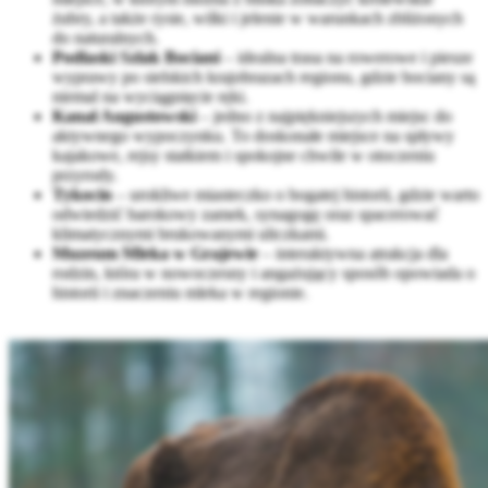
żubry, a także rysie, wilki i jelenie w warunkach zbliżonych
do naturalnych.
Podlaski Szlak Bociani
– idealna trasa na rowerowe i piesze
wyprawy po sielskich krajobrazach regionu, gdzie bociany są
niemal na wyciągnięcie ręki.
Kanał Augustowski
– jedno z najpiękniejszych miejsc do
aktywnego wypoczynku. To doskonałe miejsce na spływy
kajakowe, rejsy statkiem i spokojne chwile w otoczeniu
przyrody.
Tykocin
– urokliwe miasteczko o bogatej historii, gdzie warto
odwiedzić barokowy zamek, synagogę oraz spacerować
klimatycznymi brukowanymi uliczkami.
Muzeum Mleka w Grajewie
– interaktywna atrakcja dla
rodzin, która w nowoczesny i angażujący sposób opowiada o
historii i znaczeniu mleka w regionie.