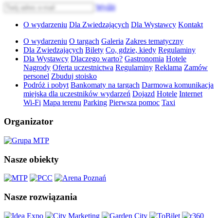
Wyślij
O wydarzeniu
Dla Zwiedzających
Dla Wystawcy
Kontakt
O wydarzeniu
O targach
Galeria
Zakres tematyczny
Dla Zwiedzających
Bilety
Co, gdzie, kiedy
Regulaminy
Dla Wystawcy
Dlaczego warto?
Gastronomia
Hotele
Nagrody
Oferta uczestnictwa
Regulaminy
Reklama
Zamów
personel
Zbuduj stoisko
Podróż i pobyt
Bankomaty na targach
Darmowa komunikacja
miejska dla uczestników wydarzeń
Dojazd
Hotele
Internet
Wi-Fi
Mapa terenu
Parking
Pierwsza pomoc
Taxi
Organizator
Nasze obiekty
Nasze rozwiązania