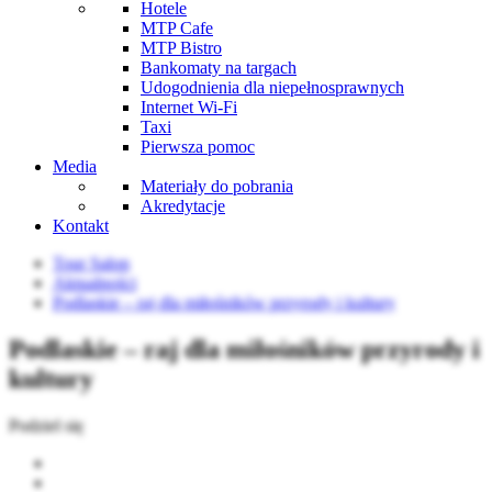
Hotele
MTP Cafe
MTP Bistro
Bankomaty na targach
Udogodnienia dla niepełnosprawnych
Internet Wi-Fi
Taxi
Pierwsza pomoc
Media
Materiały do pobrania
Akredytacje
Kontakt
Tour Salon
Aktualności
Podlaskie – raj dla miłośników przyrody i kultury
Podlaskie – raj dla miłośników przyrody i
kultury
Podziel się