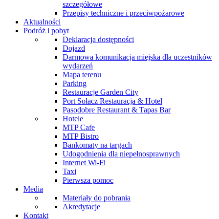
szczegółowe
Przepisy techniczne i przeciwpożarowe
Aktualności
Podróż i pobyt
Deklaracja dostępności
Dojazd
Darmowa komunikacja miejska dla uczestników
wydarzeń
Mapa terenu
Parking
Restauracje Garden City
Port Sołacz Restauracja & Hotel
Pasodobre Restaurant & Tapas Bar
Hotele
MTP Cafe
MTP Bistro
Bankomaty na targach
Udogodnienia dla niepełnosprawnych
Internet Wi-Fi
Taxi
Pierwsza pomoc
Media
Materiały do pobrania
Akredytacje
Kontakt