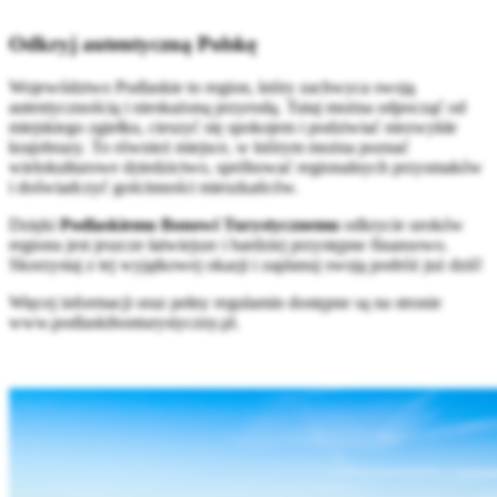
Odkryj autentyczną Polskę
Województwo Podlaskie to region, który zachwyca swoją
autentycznością i nieskażoną przyrodą. Tutaj można odpocząć od
miejskiego zgiełku, cieszyć się spokojem i podziwiać niezwykłe
krajobrazy. To również miejsce, w którym można poznać
wielokulturowe dziedzictwo, spróbować regionalnych przysmaków
i doświadczyć gościnności mieszkańców.
Dzięki
Podlaskiemu Bonowi Turystycznemu
odkrycie uroków
regionu jest jeszcze łatwiejsze i bardziej przystępne finansowo.
Skorzystaj z tej wyjątkowej okazji i zaplanuj swoją podróż już dziś!
Więcej informacji oraz pełny regulamin dostępne są na stronie
www.podlaskibonturystyczny.pl
.