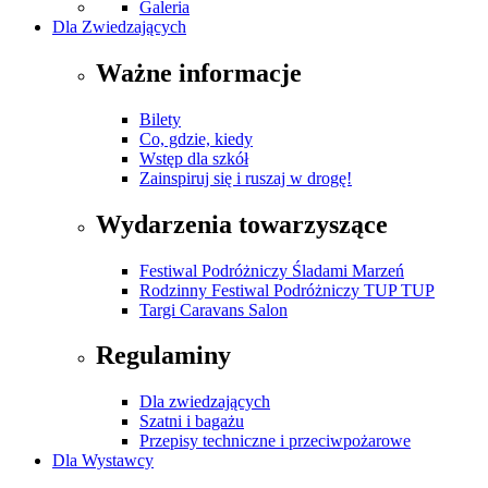
Galeria
Dla Zwiedzających
Ważne informacje
Bilety
Co, gdzie, kiedy
Wstęp dla szkół
Zainspiruj się i ruszaj w drogę!
Wydarzenia towarzyszące
Festiwal Podróżniczy Śladami Marzeń
Rodzinny Festiwal Podróżniczy TUP TUP
Targi Caravans Salon
Regulaminy
Dla zwiedzających
Szatni i bagażu
Przepisy techniczne i przeciwpożarowe
Dla Wystawcy