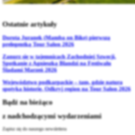
Ostatnie artykuły
Dorota Juranek (Mamba on Bike) pierwszą
prelegentką Tour Salon 2026
Zanurz się w tajemnicach Zachodniej Szwecji.
Spotkanie z Agnieszką Blandzi na Festiwalu
Śladami Marzeń 2026
Województwo podkarpackie – tam, gdzie natura
spotyka historię. Odkryj region na Tour Salon 2026
Bądź na bieżąco
z nadchodzącymi wydarzeniami
Zapisz się do naszego newslettera