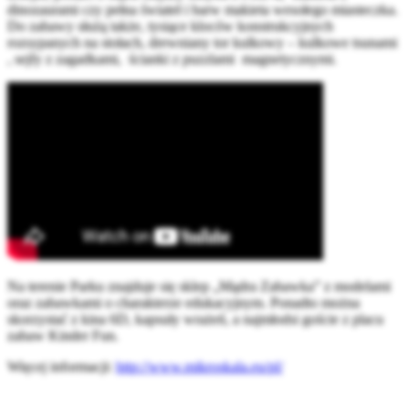
dinozaurami czy pełna świateł i barw makieta wesołego miasteczka.
Do zabawy służą także, tysiące kloców konstrukcyjnych
rozsypanych na stołach, drewniany tor kulkowy – kulkowe tsunami
, sejfy z zagadkami, ścianki z puzzlami magnetycznymi.
Na terenie Parku znajduje się sklep „Mądra Zabawka” z modelami
oraz zabawkami o charakterze edukacyjnym.
Ponadto można
skorzystać z kina 6D, kapsuły wrażeń, a najmłodsi goście z placu
zabaw Kinder Fun.
Więcej informacji:
http://www.mikroskala.eu/pl/