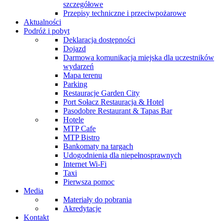
szczegółowe
Przepisy techniczne i przeciwpożarowe
Aktualności
Podróż i pobyt
Deklaracja dostępności
Dojazd
Darmowa komunikacja miejska dla uczestników
wydarzeń
Mapa terenu
Parking
Restauracje Garden City
Port Sołacz Restauracja & Hotel
Pasodobre Restaurant & Tapas Bar
Hotele
MTP Cafe
MTP Bistro
Bankomaty na targach
Udogodnienia dla niepełnosprawnych
Internet Wi-Fi
Taxi
Pierwsza pomoc
Media
Materiały do pobrania
Akredytacje
Kontakt