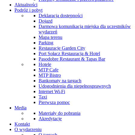
Aktualności
Podróż i pobyt
Deklaracja dostępności
Dojazd
Darmowa komunikacja miejska dla uczestników
wydarzeń
Mapa terenu
Parking
Restauracje Garden City
Port Sołacz Restauracja & Hotel
Pasodobre Restaurant & Tapas Bar
Hotele
MTP Cafe
MTP Bistro
Bankomaty na targach
Udogodnienia dla niepełnosprawnych
Internet Wi-Fi
Taxi
Pierwsza pomoc
Media
Materiały do pobrania
Akredytacje
Kontakt
O wydarzeniu
O targach