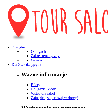
O wydarzeniu
O targach
Zakres tematyczny
Galeria
Dla Zwiedzających
Ważne informacje
Bilety
Co, gdzie, kiedy
Wstęp dla szkół
Zainspiruj się i ruszaj w drogę!