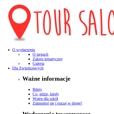
O wydarzeniu
O targach
Zakres tematyczny
Galeria
Dla Zwiedzających
Ważne informacje
Bilety
Co, gdzie, kiedy
Wstęp dla szkół
Zainspiruj się i ruszaj w drogę!