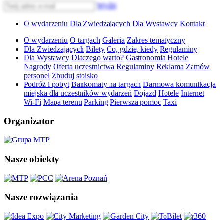
Wyślij
O wydarzeniu
Dla Zwiedzających
Dla Wystawcy
Kontakt
O wydarzeniu
O targach
Galeria
Zakres tematyczny
Dla Zwiedzających
Bilety
Co, gdzie, kiedy
Regulaminy
Dla Wystawcy
Dlaczego warto?
Gastronomia
Hotele
Nagrody
Oferta uczestnictwa
Regulaminy
Reklama
Zamów
personel
Zbuduj stoisko
Podróż i pobyt
Bankomaty na targach
Darmowa komunikacja
miejska dla uczestników wydarzeń
Dojazd
Hotele
Internet
Wi-Fi
Mapa terenu
Parking
Pierwsza pomoc
Taxi
Organizator
Nasze obiekty
Nasze rozwiązania