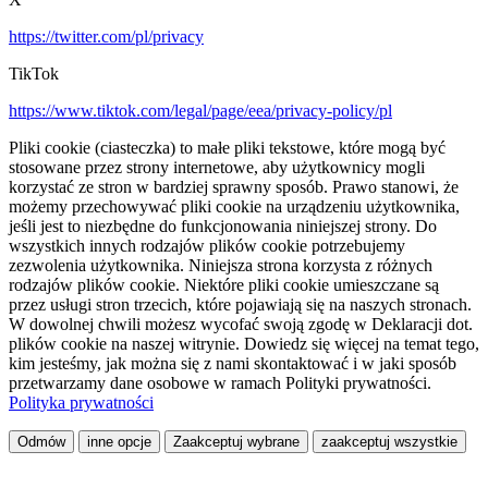
https://twitter.com/pl/privacy
TikTok
https://www.tiktok.com/legal/page/eea/privacy-policy/pl
Pliki cookie (ciasteczka) to małe pliki tekstowe, które mogą być
stosowane przez strony internetowe, aby użytkownicy mogli
korzystać ze stron w bardziej sprawny sposób. Prawo stanowi, że
możemy przechowywać pliki cookie na urządzeniu użytkownika,
jeśli jest to niezbędne do funkcjonowania niniejszej strony. Do
wszystkich innych rodzajów plików cookie potrzebujemy
zezwolenia użytkownika. Niniejsza strona korzysta z różnych
rodzajów plików cookie. Niektóre pliki cookie umieszczane są
przez usługi stron trzecich, które pojawiają się na naszych stronach.
W dowolnej chwili możesz wycofać swoją zgodę w Deklaracji dot.
plików cookie na naszej witrynie. Dowiedz się więcej na temat tego,
kim jesteśmy, jak można się z nami skontaktować i w jaki sposób
przetwarzamy dane osobowe w ramach Polityki prywatności.
Polityka prywatności
Odmów
inne opcje
Zaakceptuj wybrane
zaakceptuj wszystkie