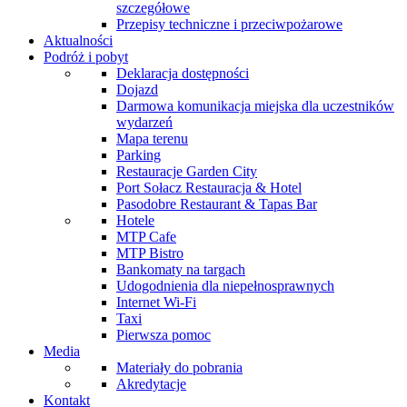
szczegółowe
Przepisy techniczne i przeciwpożarowe
Aktualności
Podróż i pobyt
Deklaracja dostępności
Dojazd
Darmowa komunikacja miejska dla uczestników
wydarzeń
Mapa terenu
Parking
Restauracje Garden City
Port Sołacz Restauracja & Hotel
Pasodobre Restaurant & Tapas Bar
Hotele
MTP Cafe
MTP Bistro
Bankomaty na targach
Udogodnienia dla niepełnosprawnych
Internet Wi-Fi
Taxi
Pierwsza pomoc
Media
Materiały do pobrania
Akredytacje
Kontakt