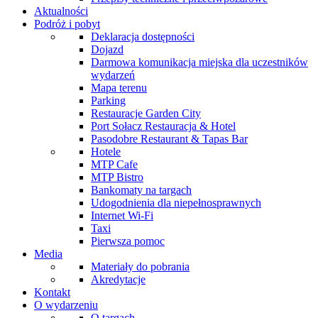
Aktualności
Podróż i pobyt
Deklaracja dostępności
Dojazd
Darmowa komunikacja miejska dla uczestników
wydarzeń
Mapa terenu
Parking
Restauracje Garden City
Port Sołacz Restauracja & Hotel
Pasodobre Restaurant & Tapas Bar
Hotele
MTP Cafe
MTP Bistro
Bankomaty na targach
Udogodnienia dla niepełnosprawnych
Internet Wi-Fi
Taxi
Pierwsza pomoc
Media
Materiały do pobrania
Akredytacje
Kontakt
O wydarzeniu
O targach