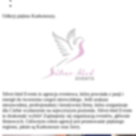
Odkryj piękno Karkonoszy.
Silver-bird Events to agencja eventowa, która powstała z pasji i
energii do tworzenia czegoś niezwykłego. Jeśli szukasz
niezawodnej, profesjonalnej i kreatywnej firmy, która zorganizuje
dla Ciebie wydarzenie na najwyższym poziomie, Silver-bird Events
to doskonały wybór! Zajmujemy się organizacją eventów, głównie
firmowych. Głównym celem agencji jest promowanie pięknego
regionu, jakim są Karkonosze oraz Izery.