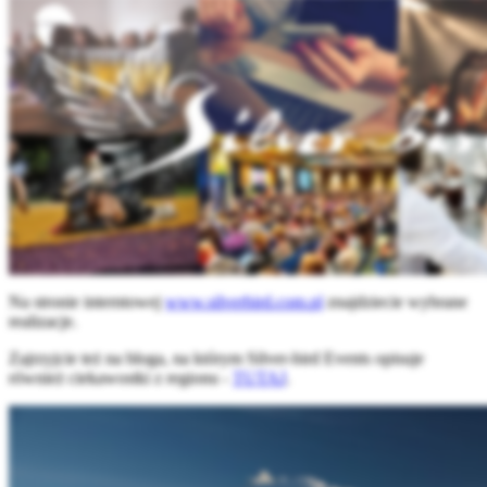
Na stronie interntowej
www.silverbird.com.pl
znajdziecie wybrane
realizacje.
Zajrzyjcie też na bloga, na którym Silver-bird Events opisuje
również ciekawostki z regionu -
TUTAJ
.