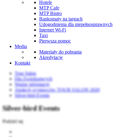
Hotele
MTP Cafe
MTP Bistro
Bankomaty na targach
Udogodnienia dla niepełnosprawnych
Internet Wi-Fi
Taxi
Pierwsza pomoc
Media
Materiały do pobrania
Akredytacje
Kontakt
Tour Salon
Dla Zwiedzających
Ważne informacje
Atrakcje wystawców TOUR SALON 2020
Silver-bird Events
Silver-bird Events
Podziel się