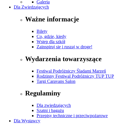
Galeria
Dla Zwiedzających
Ważne informacje
Bilety
Co, gdzie, kiedy
Wstęp dla szkół
Zainspiruj się i ruszaj w drogę!
Wydarzenia towarzyszące
Festiwal Podróżniczy Śladami Marzeń
Rodzinny Festiwal Podróżniczy TUP TUP
Targi Caravans Salon
Regulaminy
Dla zwiedzających
Szatni i bagażu
Przepisy techniczne i przeciwpożarowe
Dla Wystawcy