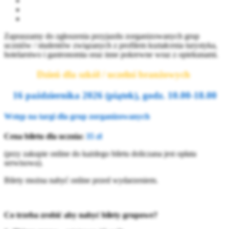
Zapraszamy do zgłoszenia przyjazdu zorganizowanych grup
uczniów / studentów związanych z profilem kształcenia turystyka,
hotelarstwo i gastronomia oraz inne pokrewne wraz z opiekunami.
Dzień dla szkół / uczelni branżowych
16 października 2026 (piątek), godz. 10.00-18.00
Wstęp na targi dla grup zorganizowanych
Cena biletu dla ucznia:
35 zł
(przy zakupie online do każdego biletu doliczana jest opłata
serwisowa).
Bilety można nabyć online przed wydarzeniem.
Co trzeba zrobić aby nabyć bilety grupowe?