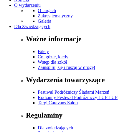
O wydarzeniu
O targach
Zakres tematyczny
Galeria
Dla Zwiedzających
Ważne informacje
Bilety
Co, gdzie, kiedy
Wstęp dla szkół
Zainspiruj się i ruszaj w drogę!
Wydarzenia towarzyszące
Festiwal Podróżniczy Śladami Marzeń
Rodzinny Festiwal Podróżniczy TUP TUP
Targi Caravans Salon
Regulaminy
Dla zwiedzających