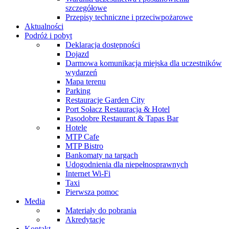
szczegółowe
Przepisy techniczne i przeciwpożarowe
Aktualności
Podróż i pobyt
Deklaracja dostępności
Dojazd
Darmowa komunikacja miejska dla uczestników
wydarzeń
Mapa terenu
Parking
Restauracje Garden City
Port Sołacz Restauracja & Hotel
Pasodobre Restaurant & Tapas Bar
Hotele
MTP Cafe
MTP Bistro
Bankomaty na targach
Udogodnienia dla niepełnosprawnych
Internet Wi-Fi
Taxi
Pierwsza pomoc
Media
Materiały do pobrania
Akredytacje
Kontakt