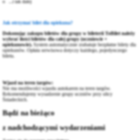
o ...i tak dalej
Jak otrzymać bilet dla opiekuna?
Dokonując zakupu biletów dla grupy w bileterii ToBilet należy
wybrać ilości biletów dla całej grupy (uczniowie +
opiekunowie).
System automatycznie zrabatuje bezpłatne bilety dla
opiekunów. Opłata serwisowa dotyczy każdego, pojedynczego
biletu.
Wjazd na teren targów:
Nie ma możliwości wjazdu autokarem na teren targów.
Rekomendujemy wysadzenie grupy uczniów przy ulicy
Śniadeckich.
Bądź na bieżąco
z nadchodzącymi wydarzeniami