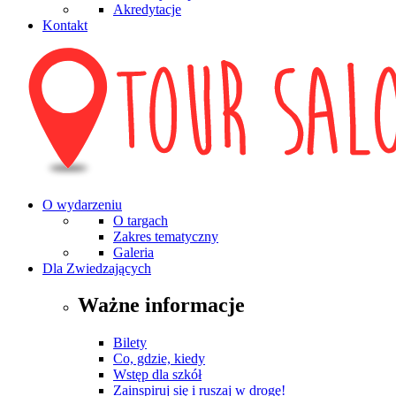
Akredytacje
Kontakt
O wydarzeniu
O targach
Zakres tematyczny
Galeria
Dla Zwiedzających
Ważne informacje
Bilety
Co, gdzie, kiedy
Wstęp dla szkół
Zainspiruj się i ruszaj w drogę!