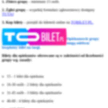
1. Zbierz grupę
– minimum 15 osób.
2. Zgłoś grupę
– wypełnij formularz zgłoszeniowy dostępny
TUTAJ
3. Kup bilety
– przejdź do bileterii online na
TOBILET.PL.
Opiekunowie grupy
mogą odebrać
bezpłatny bilet na targi.
Bilety dla opiekunów oferowane są w zależności od liczebności
grupy wg. zasady:
o 15 - 1 bilet dla opiekuna
o 16-30 osób - 2 bilety dla opiekunów
o 31-45 osób - 3 bilety dla opiekunów
o 46-60 - 4 bilety dla opiekunów