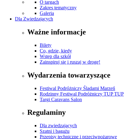
O targach
Zakres tematyczny
Galeria
Dla Zwiedzających
Ważne informacje
Bilety
Co, gdzie, kiedy
Wstęp dla szkół
Zainspiruj się i ruszaj w drogę!
Wydarzenia towarzyszące
Festiwal Podróżniczy Śladami Marzeń
Rodzinny Festiwal Podróżniczy TUP TUP
Targi Caravans Salon
Regulaminy
Dla zwiedzających
Szatni i bagażu
Przepisy techniczne i przeciwpożarowe