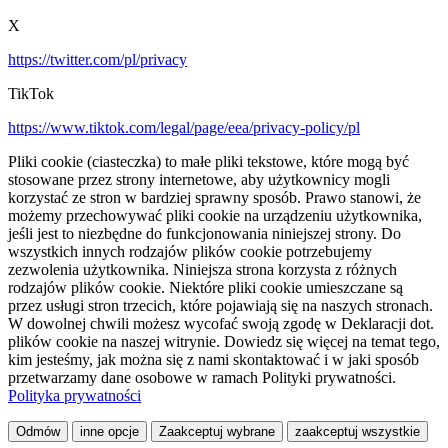
X
https://twitter.com/pl/privacy
TikTok
https://www.tiktok.com/legal/page/eea/privacy-policy/pl
Pliki cookie (ciasteczka) to małe pliki tekstowe, które mogą być
stosowane przez strony internetowe, aby użytkownicy mogli
korzystać ze stron w bardziej sprawny sposób. Prawo stanowi, że
możemy przechowywać pliki cookie na urządzeniu użytkownika,
jeśli jest to niezbędne do funkcjonowania niniejszej strony. Do
wszystkich innych rodzajów plików cookie potrzebujemy
zezwolenia użytkownika. Niniejsza strona korzysta z różnych
rodzajów plików cookie. Niektóre pliki cookie umieszczane są
przez usługi stron trzecich, które pojawiają się na naszych stronach.
W dowolnej chwili możesz wycofać swoją zgodę w Deklaracji dot.
plików cookie na naszej witrynie. Dowiedz się więcej na temat tego,
kim jesteśmy, jak można się z nami skontaktować i w jaki sposób
przetwarzamy dane osobowe w ramach Polityki prywatności.
Polityka prywatności
Odmów
inne opcje
Zaakceptuj wybrane
zaakceptuj wszystkie