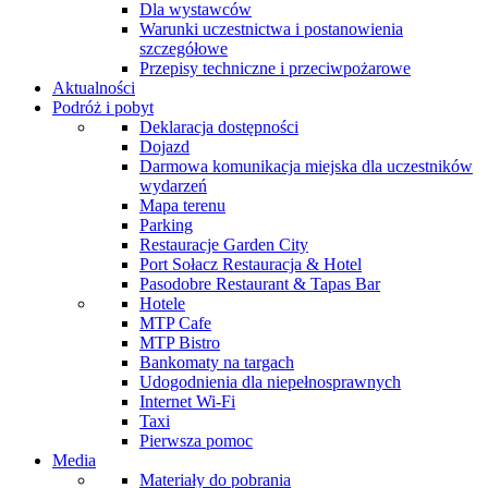
Dla wystawców
Warunki uczestnictwa i postanowienia
szczegółowe
Przepisy techniczne i przeciwpożarowe
Aktualności
Podróż i pobyt
Deklaracja dostępności
Dojazd
Darmowa komunikacja miejska dla uczestników
wydarzeń
Mapa terenu
Parking
Restauracje Garden City
Port Sołacz Restauracja & Hotel
Pasodobre Restaurant & Tapas Bar
Hotele
MTP Cafe
MTP Bistro
Bankomaty na targach
Udogodnienia dla niepełnosprawnych
Internet Wi-Fi
Taxi
Pierwsza pomoc
Media
Materiały do pobrania