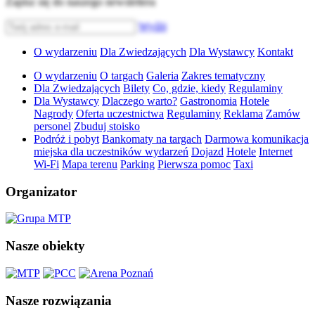
Zapisz się do naszego newslettera
Wyślij
O wydarzeniu
Dla Zwiedzających
Dla Wystawcy
Kontakt
O wydarzeniu
O targach
Galeria
Zakres tematyczny
Dla Zwiedzających
Bilety
Co, gdzie, kiedy
Regulaminy
Dla Wystawcy
Dlaczego warto?
Gastronomia
Hotele
Nagrody
Oferta uczestnictwa
Regulaminy
Reklama
Zamów
personel
Zbuduj stoisko
Podróż i pobyt
Bankomaty na targach
Darmowa komunikacja
miejska dla uczestników wydarzeń
Dojazd
Hotele
Internet
Wi-Fi
Mapa terenu
Parking
Pierwsza pomoc
Taxi
Organizator
Nasze obiekty
Nasze rozwiązania