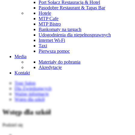
Port Sołacz Restauracja & Hotel
Pasodobre Restaurant & Tapas Bar
Hotele
MTP Cafe
MTP Bistro
Bankomaty na targach
Udogodnienia dla niepełnosprawnych
Internet Wi-Fi
Taxi
Pierwsza pomoc
Media
Materiały do pobrania
Akredytacje
Kontakt
Tour Salon
Dla Zwiedzających
Ważne informacje
Wstęp dla szkół
Wstęp dla szkół
Podziel się