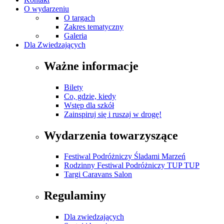
O wydarzeniu
O targach
Zakres tematyczny
Galeria
Dla Zwiedzających
Ważne informacje
Bilety
Co, gdzie, kiedy
Wstęp dla szkół
Zainspiruj się i ruszaj w drogę!
Wydarzenia towarzyszące
Festiwal Podróżniczy Śladami Marzeń
Rodzinny Festiwal Podróżniczy TUP TUP
Targi Caravans Salon
Regulaminy
Dla zwiedzających