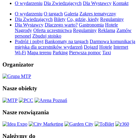
O wydarzeniu
Dla Zwiedzających
Dla Wystawcy
Kontakt
O wydarzeniu
O targach
Galeria
Zakres tematyczny
Dla Zwiedzających
Bilety
Co, gdzie, kiedy
Regulaminy
Dla Wystawcy
Dlaczego warto?
Gastronomia
Hotele
Nagrody
Oferta uczestnictwa
Regulaminy
Reklama
Zamów
personel
Zbuduj stoisko
Podróż i pobyt
Bankomaty na targach
Darmowa komunikacja
miejska dla uczestników wydarzeń
Dojazd
Hotele
Internet
Wi-Fi
Mapa terenu
Parking
Pierwsza pomoc
Taxi
Organizator
Nasze obiekty
Nasze rozwiązania
Należymy do