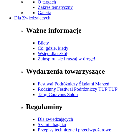
O targach
Zakres tematyczny
Galeria
Dla Zwiedzających
Ważne informacje
Bilety
Co, gdzie, kiedy
Wstęp dla szkół
Zainspiruj się i ruszaj w drogę!
Wydarzenia towarzyszące
Festiwal Podróżniczy Śladami Marzeń
Rodzinny Festiwal Podróżniczy TUP TUP
Targi Caravans Salon
Regulaminy
Dla zwiedzających
Szatni i bagażu
Przepisy techniczne i przeciwpożarowe