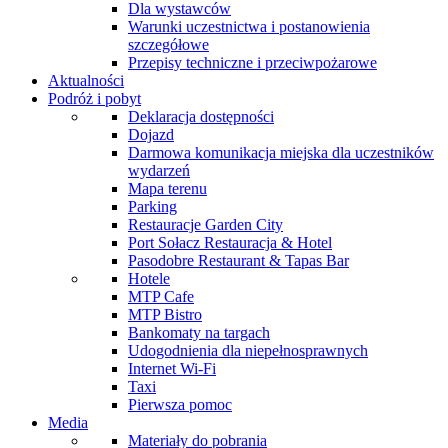
Dla wystawców
Warunki uczestnictwa i postanowienia
szczegółowe
Przepisy techniczne i przeciwpożarowe
Aktualności
Podróż i pobyt
Deklaracja dostępności
Dojazd
Darmowa komunikacja miejska dla uczestników
wydarzeń
Mapa terenu
Parking
Restauracje Garden City
Port Sołacz Restauracja & Hotel
Pasodobre Restaurant & Tapas Bar
Hotele
MTP Cafe
MTP Bistro
Bankomaty na targach
Udogodnienia dla niepełnosprawnych
Internet Wi-Fi
Taxi
Pierwsza pomoc
Media
Materiały do pobrania