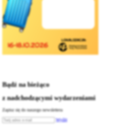
Bądź na bieżąco
z nadchodzącymi wydarzeniami
Zapisz się do naszego newslettera
Wyślij