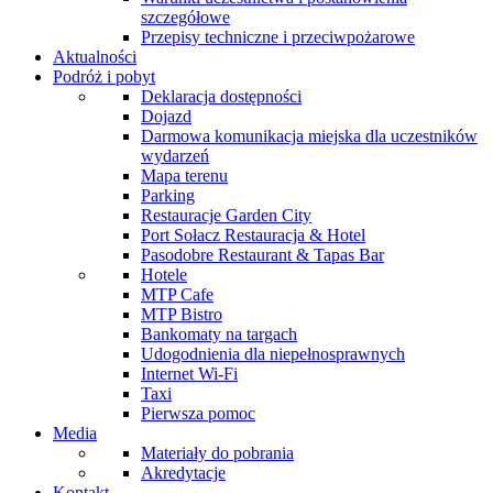
szczegółowe
Przepisy techniczne i przeciwpożarowe
Aktualności
Podróż i pobyt
Deklaracja dostępności
Dojazd
Darmowa komunikacja miejska dla uczestników
wydarzeń
Mapa terenu
Parking
Restauracje Garden City
Port Sołacz Restauracja & Hotel
Pasodobre Restaurant & Tapas Bar
Hotele
MTP Cafe
MTP Bistro
Bankomaty na targach
Udogodnienia dla niepełnosprawnych
Internet Wi-Fi
Taxi
Pierwsza pomoc
Media
Materiały do pobrania
Akredytacje
Kontakt