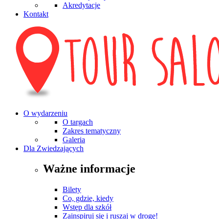
Akredytacje
Kontakt
O wydarzeniu
O targach
Zakres tematyczny
Galeria
Dla Zwiedzających
Ważne informacje
Bilety
Co, gdzie, kiedy
Wstęp dla szkół
Zainspiruj się i ruszaj w drogę!