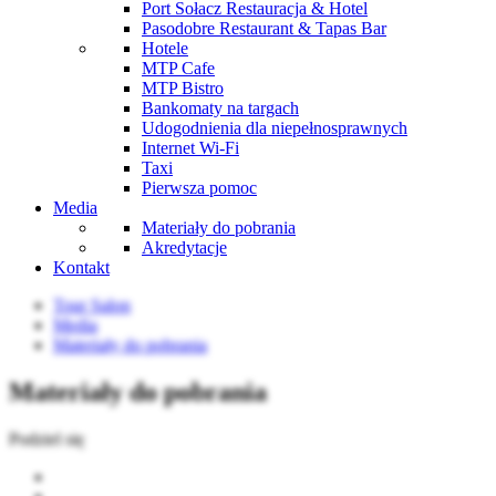
Port Sołacz Restauracja & Hotel
Pasodobre Restaurant & Tapas Bar
Hotele
MTP Cafe
MTP Bistro
Bankomaty na targach
Udogodnienia dla niepełnosprawnych
Internet Wi-Fi
Taxi
Pierwsza pomoc
Media
Materiały do pobrania
Akredytacje
Kontakt
Tour Salon
Media
Materiały do pobrania
Materiały do pobrania
Podziel się