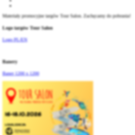
Materiały promocyjne targów Tour Salon. Zachęcamy do pobrania!
Logo targów Tour Salon
Logo PL/EN
Banery
Baner 1200 x 1200