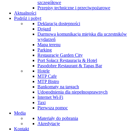
szczegółowe
Przepisy techniczne i przeciwpożarowe
Aktualności
Podróż i pobyt
Deklaracja dostępności
Dojazd
Darmowa komunikacja miejska dla uczestników
wydarzeń
Mapa terenu
Parking
Restauracje Garden City
Port Sołacz Restauracja & Hotel
Pasodobre Restaurant & Tapas Bar
Hotele
MTP Cafe
MTP Bistro
Bankomaty na targach
Udogodnienia dla niepełnosprawnych
Internet Wi-Fi
Taxi
Pierwsza pomoc
Media
Materiały do pobrania
Akredytacje
Kontakt