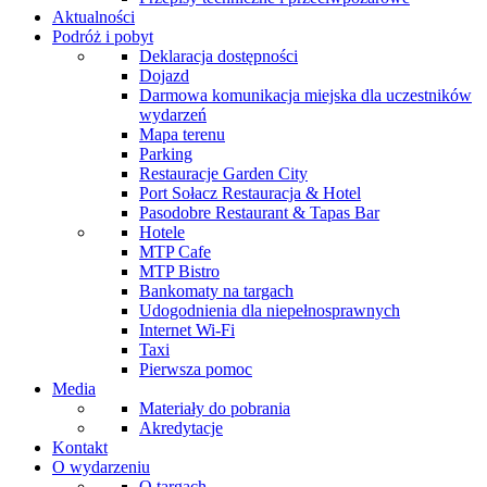
Aktualności
Podróż i pobyt
Deklaracja dostępności
Dojazd
Darmowa komunikacja miejska dla uczestników
wydarzeń
Mapa terenu
Parking
Restauracje Garden City
Port Sołacz Restauracja & Hotel
Pasodobre Restaurant & Tapas Bar
Hotele
MTP Cafe
MTP Bistro
Bankomaty na targach
Udogodnienia dla niepełnosprawnych
Internet Wi-Fi
Taxi
Pierwsza pomoc
Media
Materiały do pobrania
Akredytacje
Kontakt
O wydarzeniu
O targach