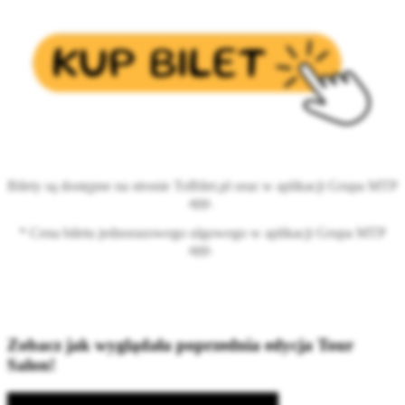
Bilety są dostępne na stronie ToBilet.pl oraz w aplikacji Grupa MTP
app.
* Cena biletu jednorazowego ulgowego w aplikacji Grupa MTP
app.
Zobacz jak wyglądała poprzednia edycja Tour
Salon!