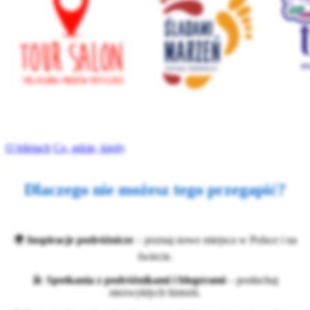
O biletach
Co, gdzie, kiedy
Dlaczego nie możesz tego przegapić?
🌍
Inspiracje podróżnicze
– poznaj nowe miejsca w Polsce i na
świecie.
🎤
Spotkania z podróżnikami i blogerami
– posłuchaj
niezwykłych historii.