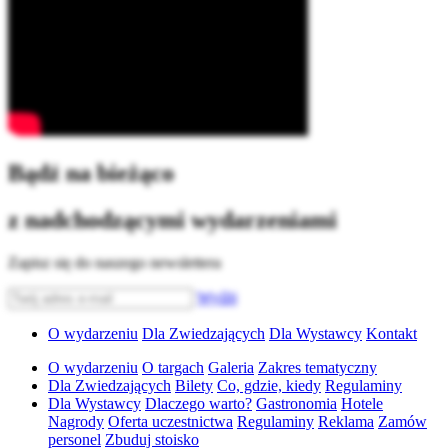
Bądź na bieżąco
z nadchodzącymi wydarzeniami
Zapisz się do naszego newslettera
Wyślij
O wydarzeniu
Dla Zwiedzających
Dla Wystawcy
Kontakt
O wydarzeniu
O targach
Galeria
Zakres tematyczny
Dla Zwiedzających
Bilety
Co, gdzie, kiedy
Regulaminy
Dla Wystawcy
Dlaczego warto?
Gastronomia
Hotele
Nagrody
Oferta uczestnictwa
Regulaminy
Reklama
Zamów
personel
Zbuduj stoisko