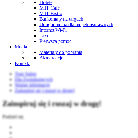
Hotele
MTP Cafe
MTP Bistro
Bankomaty na targach
Udogodnienia dla niepełnosprawnych
Internet Wi-Fi
Taxi
Pierwsza pomoc
Media
Materiały do pobrania
Akredytacje
Kontakt
Tour Salon
Dla Zwiedzających
Ważne informacje
Zainspiruj się i ruszaj w drogę!
Zainspiruj się i ruszaj w drogę!
Podziel się