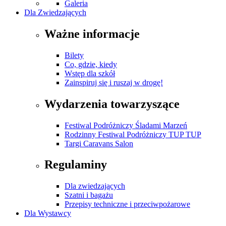
Galeria
Dla Zwiedzających
Ważne informacje
Bilety
Co, gdzie, kiedy
Wstęp dla szkół
Zainspiruj się i ruszaj w drogę!
Wydarzenia towarzyszące
Festiwal Podróżniczy Śladami Marzeń
Rodzinny Festiwal Podróżniczy TUP TUP
Targi Caravans Salon
Regulaminy
Dla zwiedzających
Szatni i bagażu
Przepisy techniczne i przeciwpożarowe
Dla Wystawcy