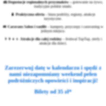
🧀 Degustacje regionalnych przysmaków –
gotowanie na żywo,
tradycyjne polskie smaki.
🧳
Praktyczna oferta
– biura podróży, regiony, atrakcje
turystyczne.
🚐
Caravans Salon i vanlife
– kampery, przyczepy i caravaning w
jednym miejscu.
👨‍👩‍👧‍👦
Atrakcje dla całej rodziny
– festiwal TupTup, strefy i
atrakcje dla dzieci.
Zarezerwuj datę w kalendarzu i spędź z
nami niezapomniany weekend pełen
podróżniczych opowieści i inspiracji!
Bilety od 35 zł*