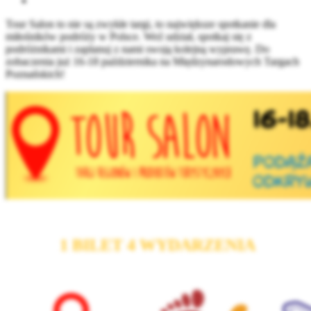
Tour Salon to nie są zwykłe targi, to największe spotkanie dla
miłośników podróży w Polsce. Weź udział, spotkaj się z
podróżnikami i zaplanuj z nami swoją kolejną wyprawę. Do
zobaczenia już 16-18 października na Międzynarodowych Targach
Poznańskich!
1 BILET 4 WYDARZENIA