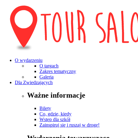
O wydarzeniu
O targach
Zakres tematyczny
Galeria
Dla Zwiedzających
Ważne informacje
Bilety
Co, gdzie, kiedy
Wstęp dla szkół
Zainspiruj się i ruszaj w drogę!